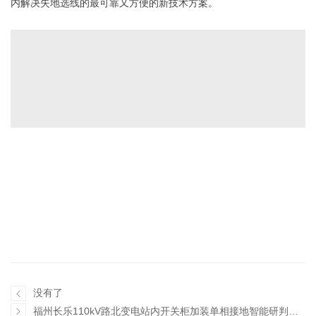
内解决失地选线的最可靠又方便的新技术方案。
没有了

福州长乐110kV路北变电站内开关柜加装单相接地智能研判装置应用案例
